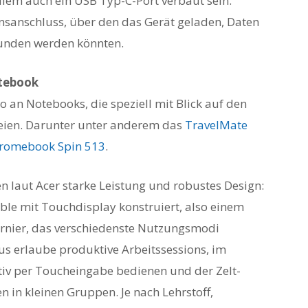
llem auch ein USB Typ-C-Port verbaut sein.
onsanschluss, über den das Gerät geladen, Daten
unden werden könnten.
otebook
lio an Notebooks, die speziell mit Blick auf den
seien. Darunter unter anderem das
TravelMate
romebook Spin 513
.
n laut Acer starke Leistung und robustes Design:
ible mit Touchdisplay konstruiert, also einem
rnier, das verschiedenste Nutzungsmodi
s erlaube produktive Arbeitssessions, im
itiv per Toucheingabe bedienen und der Zelt-
n in kleinen Gruppen. Je nach Lehrstoff,