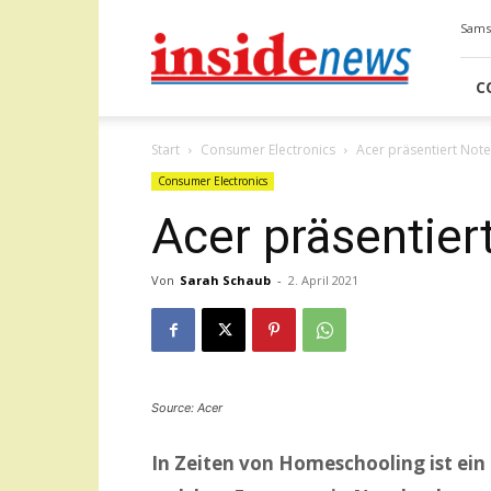
Insidenews
Samst
C
Start
Consumer Electronics
Acer präsentiert Not
Consumer Electronics
Acer präsentier
Von
Sarah Schaub
-
2. April 2021
Source: Acer
In Zeiten von Homeschooling ist ein