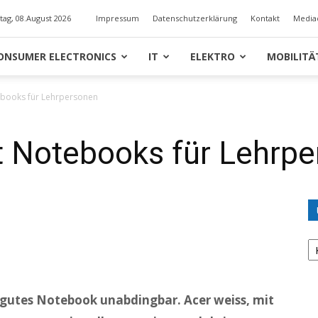
ag, 08.August 2026
Impressum
Datenschutzerklärung
Kontakt
Media
ONSUMER ELECTRONICS
IT
ELEKTRO
MOBILITÄ
ebooks für Lehrpersonen
t Notebooks für Lehrp
U
K
 gutes Notebook unabdingbar. Acer weiss, mit