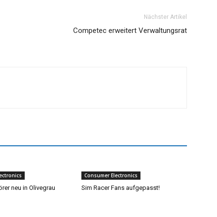
Nächster Artikel
Competec erweitert Verwaltungsrat
ectronics
Consumer Electronics
rer neu in Olivegrau
Sim Racer Fans aufgepasst!