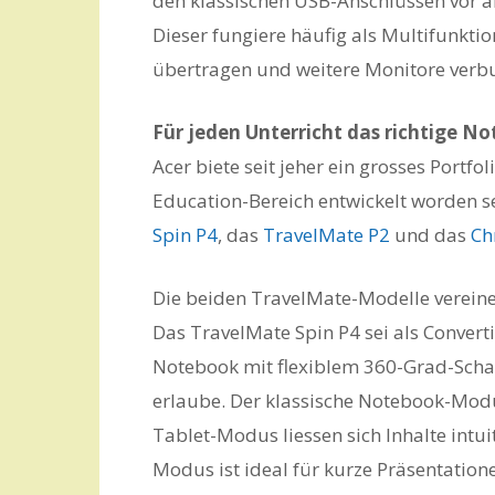
den klassischen USB-Anschlüssen vor a
Dieser fungiere häufig als Multifunkti
übertragen und weitere Monitore verb
Für jeden Unterricht das richtige N
Acer biete seit jeher ein grosses Portfo
Education-Bereich entwickelt worden 
Spin P4
, das
TravelMate P2
und das
Ch
Die beiden TravelMate-Modelle vereine
Das TravelMate Spin P4 sei als Convert
Notebook mit flexiblem 360-Grad-Scha
erlaube. Der klassische Notebook-Modu
Tablet-Modus liessen sich Inhalte intu
Modus ist ideal für kurze Präsentatione