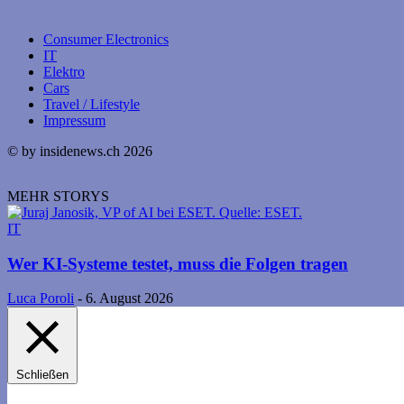
Consumer Electronics
IT
Elektro
Cars
Travel / Lifestyle
Impressum
© by insidenews.ch 2026
MEHR STORYS
IT
Wer KI-Systeme testet, muss die Folgen tragen
Luca Poroli
-
6. August 2026
Schließen