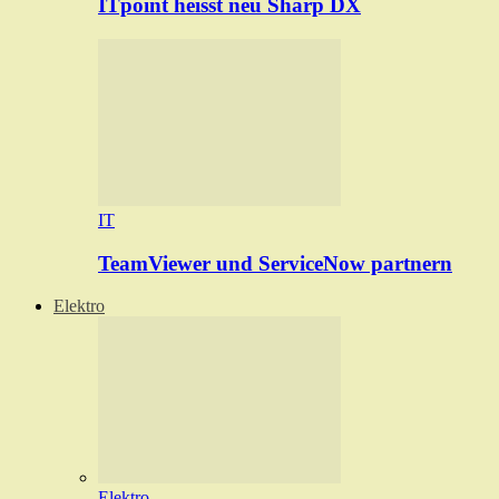
ITpoint heisst neu Sharp DX
IT
TeamViewer und ServiceNow partnern
Elektro
Elektro