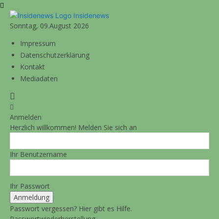
Insidenews
Sonntag, 09.August 2026
Impressum
Datenschutzerklärung
Kontakt
Mediadaten
Anmelden
Herzlich willkommen! Melden Sie sich an
Ihr Benutzername
Ihr Passwort
Passwort vergessen? Hier gibt es Hilfe.
Passwortwiederherstellung