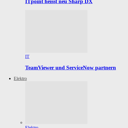
ITpoint heisst neu Sharp DX
IT
TeamViewer und ServiceNow partnern
Elektro
Elektro