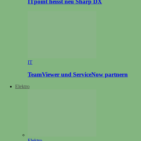
ITpoint heisst neu Sharp DX
IT
TeamViewer und ServiceNow partnern
Elektro
Elektro