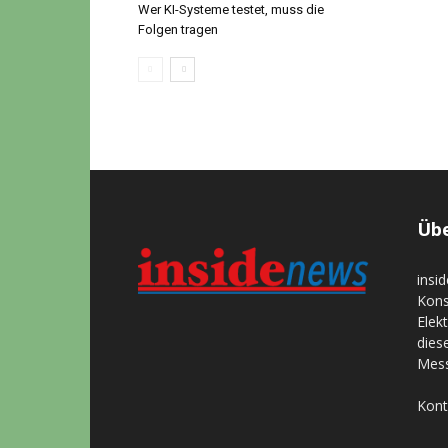
Wer KI-Systeme testet, muss die
Folgen tragen
Übe
insi
Kons
Elek
dies
Mess
Kont