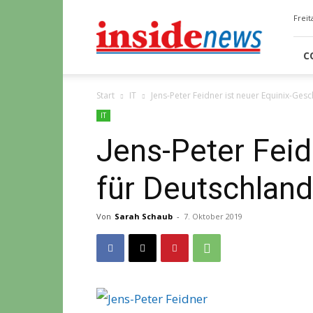
Insidenews
Freit
C
Start
IT
Jens-Peter Feidner ist neuer Equinix-Ges
IT
Jens-Peter Feid
für Deutschland
Von
Sarah Schaub
-
7. Oktober 2019