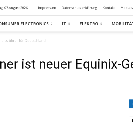
ag, 07.August 2026
Impressum
Datenschutzerklärung
Kontakt
Mediad
ONSUMER ELECTRONICS
IT
ELEKTRO
MOBILITÄ
chäftsführer für Deutschland
ner ist neuer Equinix-G
U
K