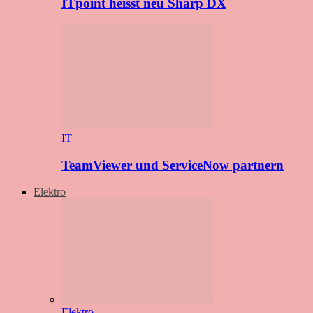
ITpoint heisst neu Sharp DX
IT
TeamViewer und ServiceNow partnern
Elektro
Elektro