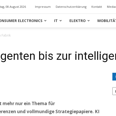
ag, 08.August 2026
Impressum
Datenschutzerklärung
Kontakt
Media
ONSUMER ELECTRONICS
IT
ELEKTRO
MOBILITÄ
n Fabrik
genten bis zur intellige
U
K
cht mehr nur ein Thema für
renzen und vollmundige Strategiepapiere. KI