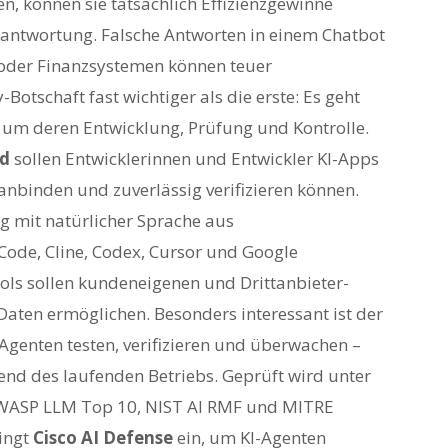
n, können sie tatsächlich Effizienzgewinne
Verantwortung. Falsche Antworten in einem Chatbot
- oder Finanzsystemen können teuer
Botschaft fast wichtiger als die erste: Es geht
 um deren Entwicklung, Prüfung und Kontrolle.
ld
sollen Entwicklerinnen und Entwickler KI-Apps
 anbinden und zuverlässig verifizieren können.
ng mit natürlicher Sprache aus
de, Cline, Codex, Cursor und Google
ools sollen kundeneigenen und Drittanbieter-
aten ermöglichen. Besonders interessant ist der
KI-Agenten testen, verifizieren und überwachen –
nd des laufenden Betriebs. Geprüft wird unter
WASP LLM Top 10, NIST AI RMF und MITRE
ingt
Cisco AI Defense
ein, um KI-Agenten