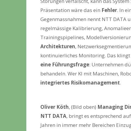
Störungen verfälscht, kann das System 
Präsentation wäre das ein
Fehler
. In e
Gegenmassnahmen nennt NTT DATA unt
regelmässige Kalibrierung, Anomalieerk
Trainingspipelines, Modellversionier
Architekturen
, Netzwerksegmentierun
kontinuierliches Monitoring. Das klingt
eine Führungsfrage
: Unternehmen dürf
behandeln. Wer KI mit Maschinen, Robot
integriertes Risikomanagement
.
Oliver Köth
, (Bild oben)
Managing Dir
NTT DATA
, bringt es entsprechend au
Jahren in immer mehr Bereichen Einzu