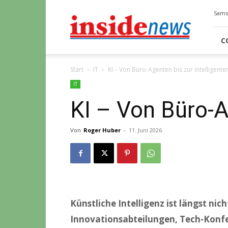
Insidenews
Samst
C
Start
IT
KI – Von Büro-Agenten bis zur intelligente
IT
KI – Von Büro-A
Von
Roger Huber
-
11. Juni 2026
Künstliche Intelligenz ist längst ni
Innovationsabteilungen, Tech-Konfe