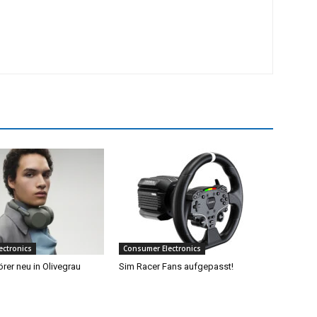
ectronics
Consumer Electronics
rer neu in Olivegrau
Sim Racer Fans aufgepasst!