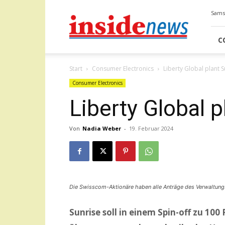
Insidenews
Samst
C
Start
Consumer Electronics
Liberty Global plant S
Consumer Electronics
Liberty Global p
Von
Nadia Weber
-
19. Februar 2024
Die Swisscom-Aktionäre haben alle Anträge des Verwaltung
Sunrise soll in einem Spin-off zu 10