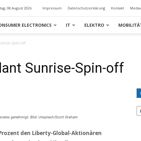
ag, 08.August 2026
Impressum
Datenschutzerklärung
Kontakt
Media
ONSUMER ELECTRONICS
IT
ELEKTRO
MOBILITÄ
unrise-Spin-off
lant Sunrise-Spin-off
U
K
srates genehmigt. Bild: Unsplash/Scott Graham
0 Prozent den Liberty-Global-Aktionären