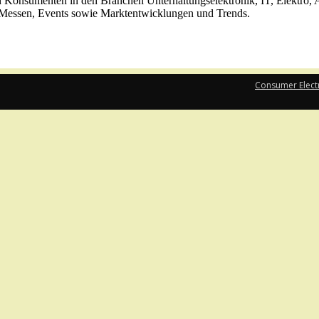
ch Konsumenten in den Branchen Unterhaltungselektronik, IT, Elektro, 
, Messen, Events sowie Marktentwicklungen und Trends.
Consumer Elect