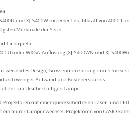
men
S400U und XJ-S400W mit einer Leuchtkraft von 4000 Lume
tigsten Merkmale der Serie:
id-Lichtquelle
400U) oder WXGA-Auflösung (XJ-S400WN und XJ-S400W)
babweisendes Design, Grössenreduzierung durch fortschri
dadurch weniger Aufwand und Kostenersparnis
ll der quecksilberhaltigen Lampe
IO-Projektoren mit einer quecksilberfreien Laser- und LED
lt ein teurer Lampenwechsel. Projektoren von CASIO kom