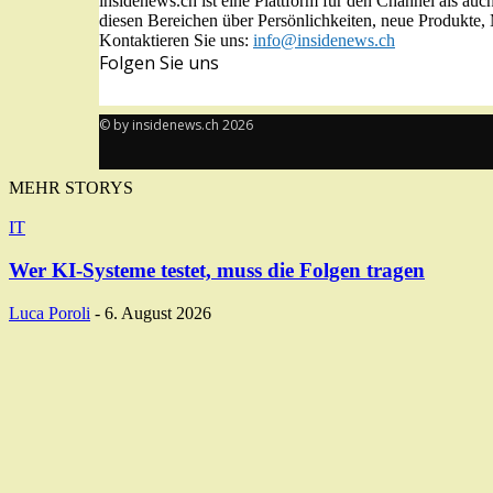
insidenews.ch ist eine Plattform für den Channel als au
diesen Bereichen über Persönlichkeiten, neue Produkte
Kontaktieren Sie uns:
info@insidenews.ch
Folgen Sie uns
© by insidenews.ch 2026
MEHR STORYS
IT
Wer KI-Systeme testet, muss die Folgen tragen
Luca Poroli
-
6. August 2026