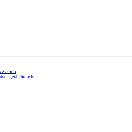
essoire?
haltsgerätebranche