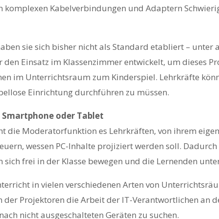
n komplexen Kabelverbindungen und Adaptern Schwierigke
ben sie sich bisher nicht als Standard etabliert – unte
ür den Einsatz im Klassenzimmer entwickelt, um dieses Pr
onen im Unterrichtsraum zum Kinderspiel. Lehrkräfte kön
abellose Einrichtung durchführen zu müssen.
a Smartphone oder Tablet
ht die Moderatorfunktion es Lehrkräften, von ihrem eig
euern, wessen PC-Inhalte projiziert werden soll. Dadurch
 sich frei in der Klasse bewegen und die Lernenden unter
erricht in vielen verschiedenen Arten von Unterrichtsr
 der Projektoren die Arbeit der IT-Verantwortlichen an d
ach nicht ausgeschalteten Geräten zu suchen.