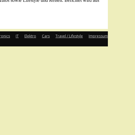
Autos sowie Lifestyle und Reisen. Berichtet wird aus
ronics
IT
Elektro
Cars
Travel / Lifestyle
Impressum