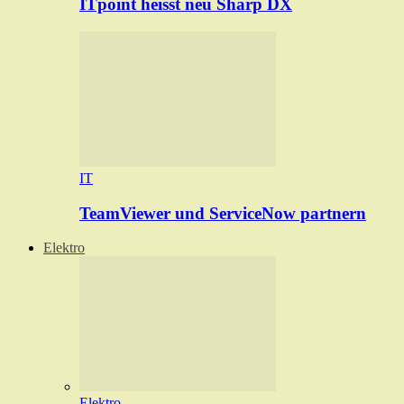
ITpoint heisst neu Sharp DX
IT
TeamViewer und ServiceNow partnern
Elektro
Elektro