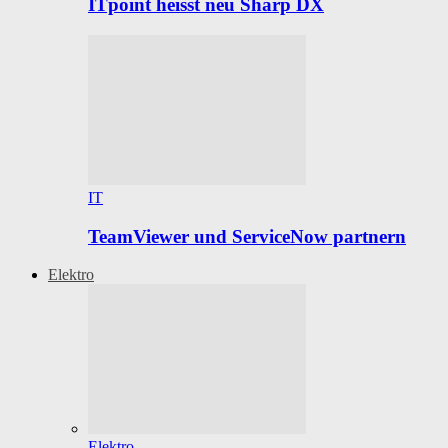
ITpoint heisst neu Sharp DX
IT
TeamViewer und ServiceNow partnern
Elektro
Elektro