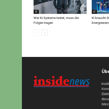
IT
IT
Wer KI-Systeme testet, muss die
KI braucht S
Folgen tragen
Energiewen
Übe
insi
Kons
Elek
dies
Mess