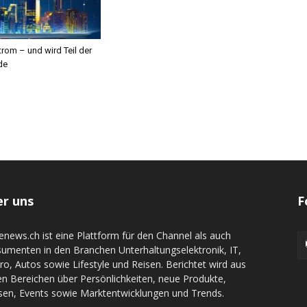
trom – und wird Teil der
de
r uns
F
denews.ch ist eine Plattform für den Channel als auch
umenten in den Branchen Unterhaltungselektronik, IT,
tro, Autos sowie Lifestyle und Reisen. Berichtet wird aus
en Bereichen über Persönlichkeiten, neue Produkte,
en, Events sowie Marktentwicklungen und Trends.