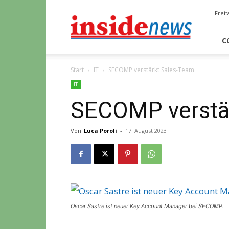
Insidenews
Freit
C
Start
IT
SECOMP verstärkt Sales-Team
IT
SECOMP verstä
Von
Luca Poroli
-
17. August 2023
Oscar Sastre ist neuer Key Account Manager bei SECOMP.