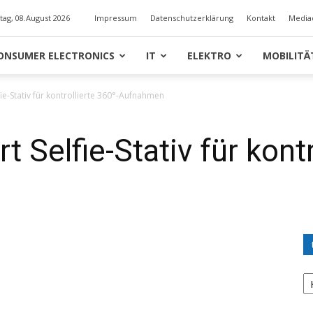
ag, 08.August 2026
Impressum
Datenschutzerklärung
Kontakt
Media
ONSUMER ELECTRONICS
IT
ELEKTRO
MOBILITÄ
ie-Stativ für kontrollierte 360°-Aufnahmen
 Selfie-Stativ für kontr
U
K