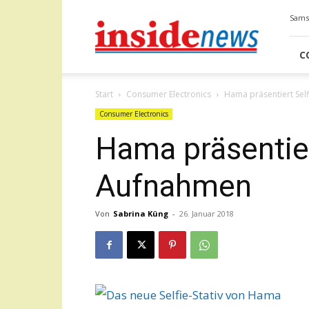
Insidenews
Samst
C
Start
Consumer Electronics
Hama präsentiert Self
Consumer Electronics
Hama präsentiert
Aufnahmen
Von
Sabrina Küng
-
26. Januar 2018