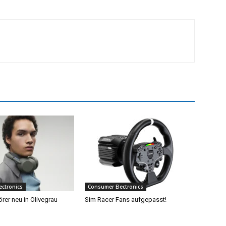
ectronics
Consumer Electronics
rer neu in Olivegrau
Sim Racer Fans aufgepasst!