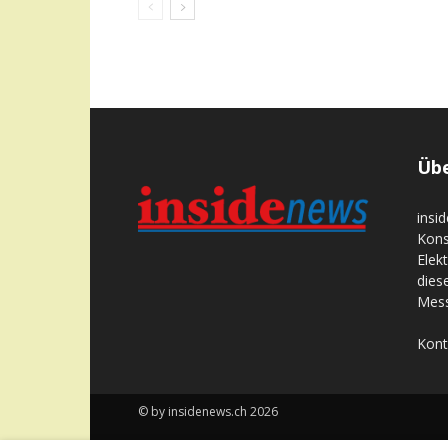
Übe
insi
Kons
Elek
dies
Mess
Kont
© by insidenews.ch 2026