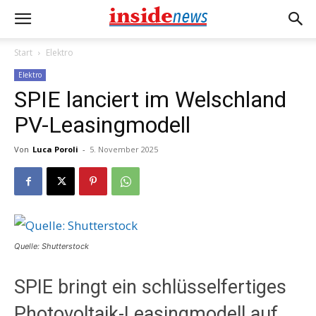
Start
Elektro
Elektro
SPIE lanciert im Welschland
PV-Leasingmodell
Von
Luca Poroli
-
5. November 2025
Quelle: Shutterstock
SPIE bringt ein schlüsselfertiges
Photovoltaik-Leasingmodell auf