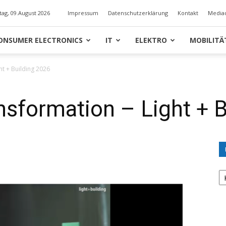
ag, 09.August 2026
Impressum
Datenschutzerklärung
Kontakt
Media
ONSUMER ELECTRONICS
IT
ELEKTRO
MOBILITÄ
ht + Building 2026
nsformation – Light + 
U
K