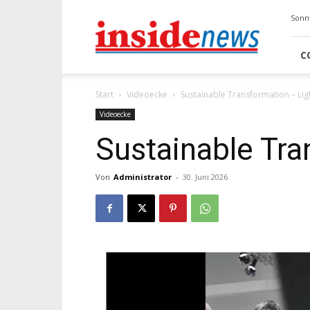
Insidenews
Sonnt
C
Start
Videoecke
Sustainable Transformation – Lig
Videoecke
Sustainable Tra
Von
Administrator
-
30. Juni 2026