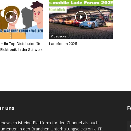
Videoecke
 Ihr Top-Distributor für
Ladeforum 2025
Elektronik in der Schweiz
r uns
F
denews.ch ist eine Plattform für den Channel als auch
umenten in den Branchen Unterhaltungselektronik, IT,