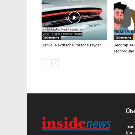
Videoecke
Videoecke
Der vollelektrische Porsche Taycan
Secomp AG –
Technik und 
Übe
insi
Kons