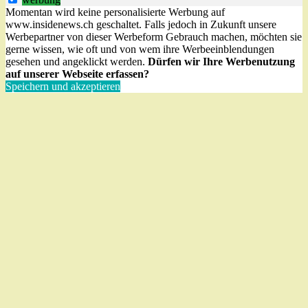
Momentan wird keine personalisierte Werbung auf
www.insidenews.ch geschaltet. Falls jedoch in Zukunft unsere
Werbepartner von dieser Werbeform Gebrauch machen, möchten sie
gerne wissen, wie oft und von wem ihre Werbeeinblendungen
gesehen und angeklickt werden.
Dürfen wir Ihre Werbenutzung
auf unserer Webseite erfassen?
Speichern und akzeptieren