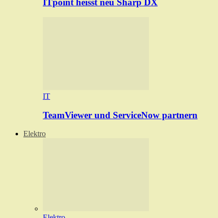
ITpoint heisst neu Sharp DX
IT
TeamViewer und ServiceNow partnern
Elektro
Elektro