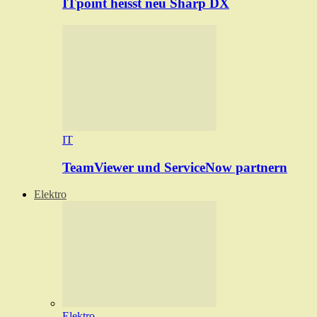
ITpoint heisst neu Sharp DX
IT
TeamViewer und ServiceNow partnern
Elektro
Elektro