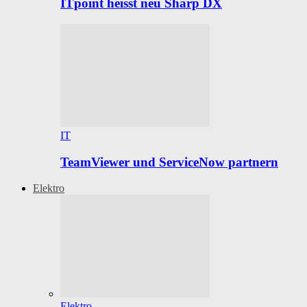
ITpoint heisst neu Sharp DX
IT
TeamViewer und ServiceNow partnern
Elektro
Elektro