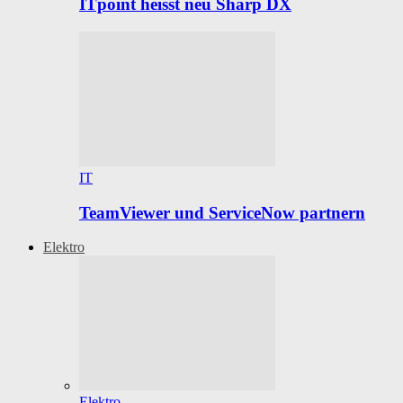
ITpoint heisst neu Sharp DX
IT
TeamViewer und ServiceNow partnern
Elektro
Elektro