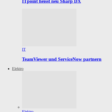
ITpoint heisst neu Sharp DX
IT
TeamViewer und ServiceNow partnern
Elektro
Elektro