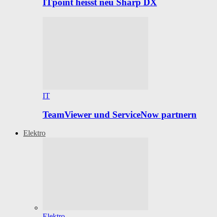
ITpoint heisst neu Sharp DX
IT
TeamViewer und ServiceNow partnern
Elektro
Elektro