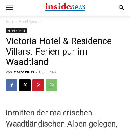
Start
Hotel-Special
Hotel-Special
Victoria Hotel & Residence
Villars: Ferien pur im
Waadtland
Von
Marco Plüss
-
16. Juli 2024
Inmitten der malerischen
Waadtländischen Alpen gelegen,