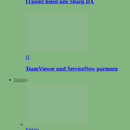
ITpoint heisst neu Sharp DX
IT
TeamViewer und ServiceNow partnern
Elektro
Elektro