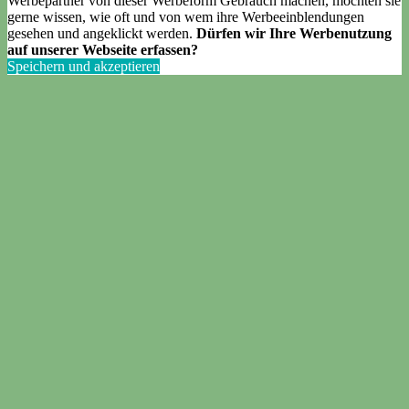
Werbepartner von dieser Werbeform Gebrauch machen, möchten sie
gerne wissen, wie oft und von wem ihre Werbeeinblendungen
gesehen und angeklickt werden.
Dürfen wir Ihre Werbenutzung
auf unserer Webseite erfassen?
Speichern und akzeptieren