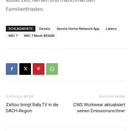
Familienfrieden.
SCHLAGWORTE
Devolo
devolo Home Network App
Latenz
WiFi 7
WiFi 7 Mesh BE6500
Vorheriger Artikel
Nächster Artikel
Zattoo bringt Rally.TV in die
CWS Workwear aktualisiert
DACH-Region
seinen Emissionsrechner