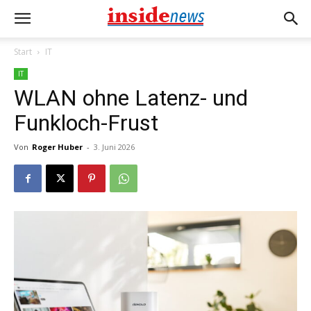
Start
IT
IT
WLAN ohne Latenz- und
Funkloch-Frust
Von
Roger Huber
-
3. Juni 2026