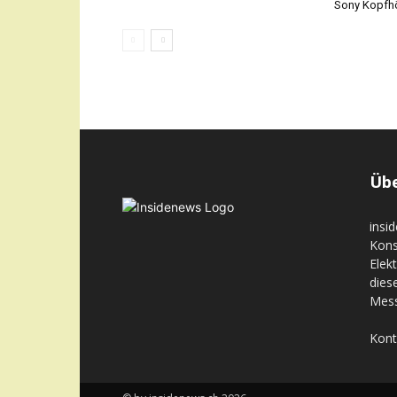
Sony Kopfhö
Übe
insi
Kons
Elek
dies
Mess
Kont