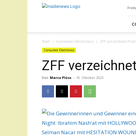
Insidenews
Freit
C
Start
Consumer Electronics
ZFF verzeichnet Pre
Consumer Electronics
ZFF verzeichne
Von
Marco Plüss
-
10. Oktober 2023