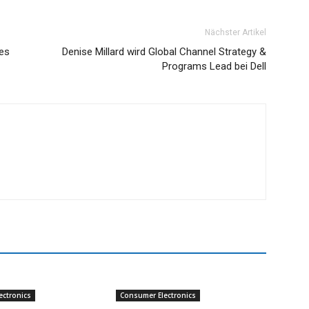
Nächster Artikel
hes
Denise Millard wird Global Channel Strategy &
Programs Lead bei Dell
ectronics
Consumer Electronics