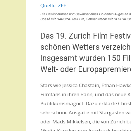
Die Gewinnerinnen und Gewinner eines Goldenen Auges an 
Gossé mit DANCING QUEEN , Selman Nacar mit HESITATION
Das 19. Zurich Film Festiv
schönen Wetters verzeich
Insgesamt wurden 150 Film
Welt- oder Europapremiere
Stars wie Jessica Chastain, Ethan Haw
Filmfans in ihren Bann, und das neue K
Publikumsmagnet. Dazu erklärte Christia
sehr schöne Ausgabe mit Stargästen wi
oder Mads Mikkelsen, die von Zürich be
Media-Kanälen zum Ausdruck brachten