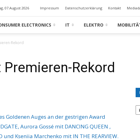
ag, 07.August 2026
Impressum
Datenschutzerklärung
Kontakt
Mediad
ONSUMER ELECTRONICS
IT
ELEKTRO
MOBILITÄ
mieren-Rekord
t Premieren-Rekord
U
K