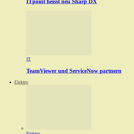
ITpoint heisst neu Sharp DX
IT
TeamViewer und ServiceNow partnern
Elektro
Elektro