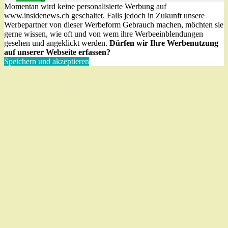
Momentan wird keine personalisierte Werbung auf
www.insidenews.ch geschaltet. Falls jedoch in Zukunft unsere
Werbepartner von dieser Werbeform Gebrauch machen, möchten sie
gerne wissen, wie oft und von wem ihre Werbeeinblendungen
gesehen und angeklickt werden.
Dürfen wir Ihre Werbenutzung
auf unserer Webseite erfassen?
Speichern und akzeptieren