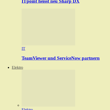
ITpoint heisst neu Sharp DX
IT
TeamViewer und ServiceNow partnern
Elektro
Elektro