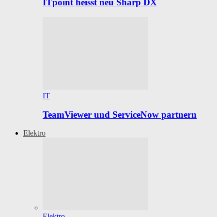
ITpoint heisst neu Sharp DX
IT
TeamViewer und ServiceNow partnern
Elektro
Elektro