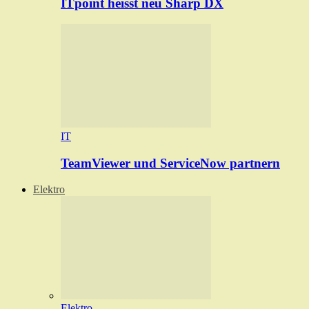
ITpoint heisst neu Sharp DX
IT
TeamViewer und ServiceNow partnern
Elektro
Elektro