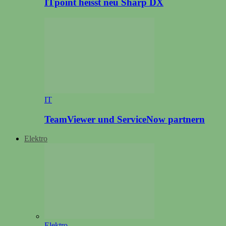
ITpoint heisst neu Sharp DX
IT
TeamViewer und ServiceNow partnern
Elektro
Elektro