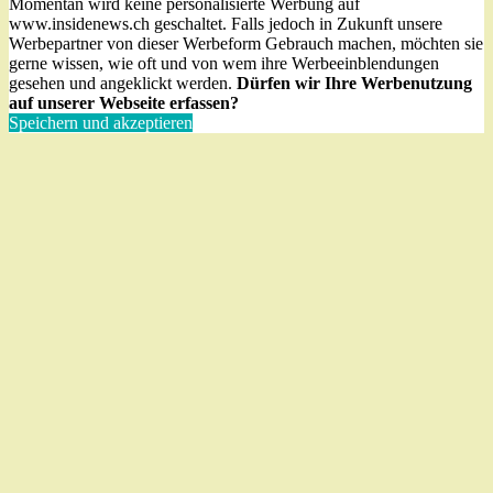
Momentan wird keine personalisierte Werbung auf
www.insidenews.ch geschaltet. Falls jedoch in Zukunft unsere
Werbepartner von dieser Werbeform Gebrauch machen, möchten sie
gerne wissen, wie oft und von wem ihre Werbeeinblendungen
gesehen und angeklickt werden.
Dürfen wir Ihre Werbenutzung
auf unserer Webseite erfassen?
Speichern und akzeptieren