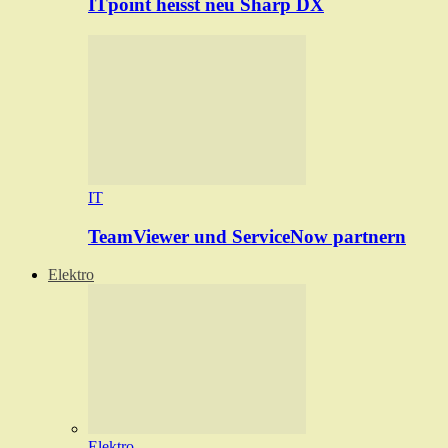
ITpoint heisst neu Sharp DX
IT
TeamViewer und ServiceNow partnern
Elektro
Elektro