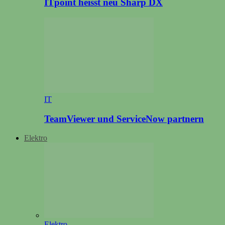
ITpoint heisst neu Sharp DX
IT
TeamViewer und ServiceNow partnern
Elektro
Elektro