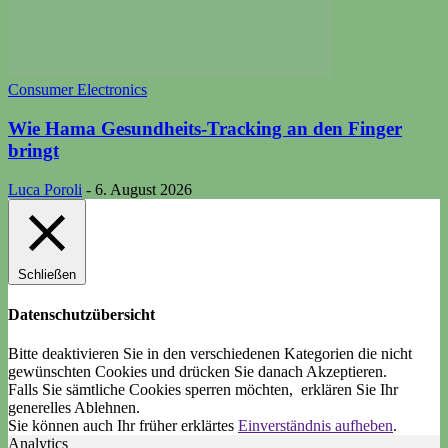
Consumer Electronics
Wie Hama Gesundheits-Tracking an den Finger
bringt
Luca Poroli
-
6. August 2026
Schließen
Datenschutzübersicht
Bitte deaktivieren Sie in den verschiedenen Kategorien die nicht
gewünschten Cookies und drücken Sie danach
Akzeptieren
.
Falls Sie sämtliche Cookies sperren möchten, erklären Sie Ihr
generelles
Ablehnen
.
Sie können auch Ihr früher erklärtes
Einverständnis aufheben
.
Analytics