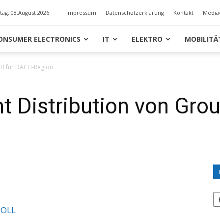
ag, 08.August 2026
Impressum
Datenschutzerklärung
Kontakt
Media
ONSUMER ELECTRONICS
IT
ELEKTRO
MOBILITÄ
IB für DACH-Region
 Distribution von Grou
U
K