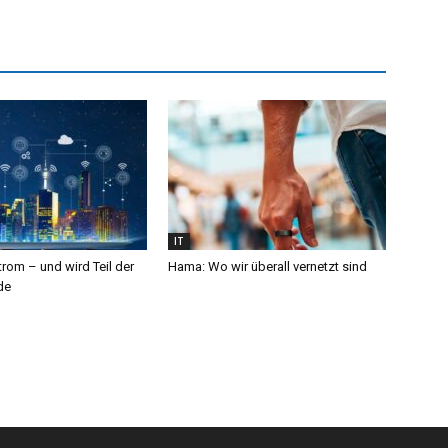
IT
trom – und wird Teil der
Hama: Wo wir überall vernetzt sind
de