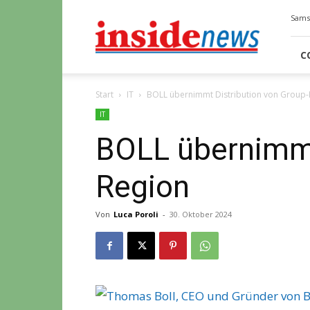
Insidenews
Samst
C
Start
IT
BOLL übernimmt Distribution von Group-
IT
BOLL übernimmt
Region
Von
Luca Poroli
-
30. Oktober 2024