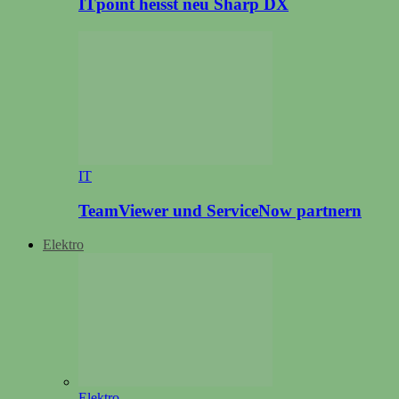
ITpoint heisst neu Sharp DX
IT
TeamViewer und ServiceNow partnern
Elektro
Elektro