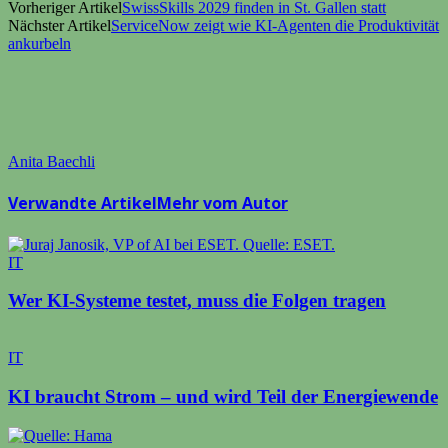
Vorheriger Artikel
SwissSkills 2029 finden in St. Gallen statt
Nächster Artikel
ServiceNow zeigt wie KI-Agenten die Produktivität
ankurbeln
Anita Baechli
Verwandte Artikel
Mehr vom Autor
IT
Wer KI-Systeme testet, muss die Folgen tragen
IT
KI braucht Strom – und wird Teil der Energiewende