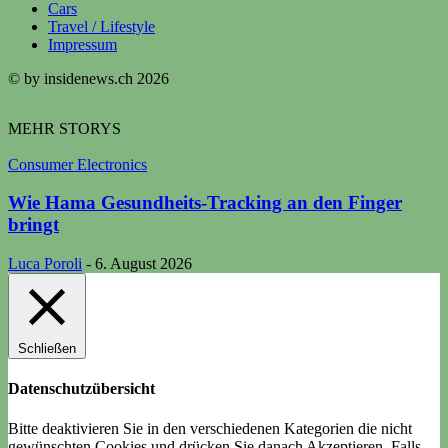
Cars
Travel / Lifestyle
Impressum
© by insidenews.ch 2026
MEHR STORYS
Consumer Electronics
Wie Hama Gesundheits-Tracking an den Finger
bringt
Luca Poroli
-
6. August 2026
Schließen
Datenschutzübersicht
Bitte deaktivieren Sie in den verschiedenen Kategorien die nicht
gewünschten Cookies und drücken Sie danach Akzeptieren. Falls