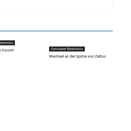
ectronics
Consumer Electronics
io boomt
Wechsel an der Spitze von Zattoo