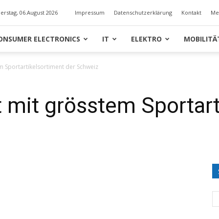
erstag, 06.August 2026
Impressum
Datenschutzerklärung
Kontakt
Me
ONSUMER ELECTRONICS
IT
ELEKTRO
MOBILITÄ
m Sportartikelsortiment der Schweiz
 mit grösstem Sportart