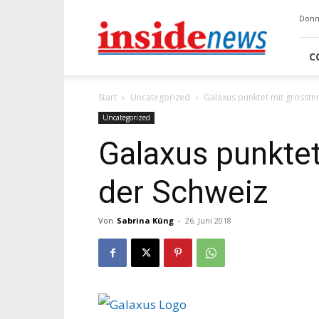
Insidenews
Donn
C
Start
Uncategorized
Galaxus punktet mit grösste
Uncategorized
Galaxus punktet
der Schweiz
Von
Sabrina Küng
-
26. Juni 2018