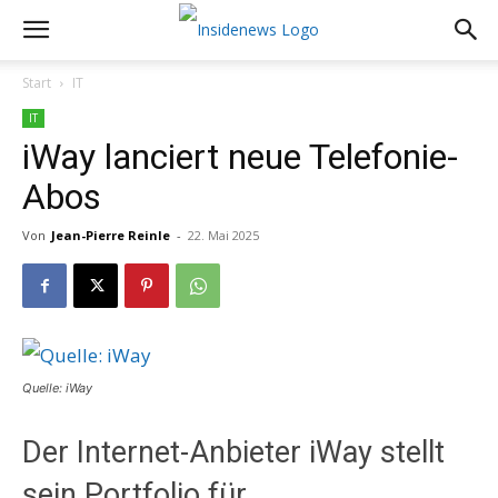
Start
IT
IT
iWay lanciert neue Telefonie-
Abos
Von
Jean-Pierre Reinle
-
22. Mai 2025
Quelle: iWay
Der Internet-Anbieter iWay stellt
sein Portfolio für