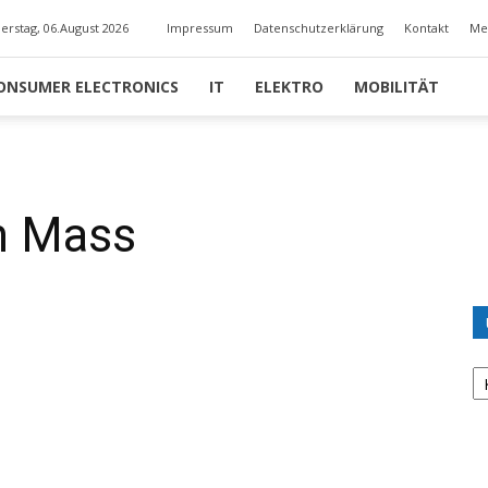
erstag, 06.August 2026
Impressum
Datenschutzerklärung
Kontakt
Me
ONSUMER ELECTRONICS
IT
ELEKTRO
MOBILITÄT
ch Mass
U
K