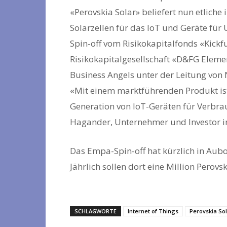
«Perovskia Solar» beliefert nun etlich
Solarzellen für das IoT und Geräte für
Spin-off vom Risikokapitalfonds «Kickf
Risikokapitalgesellschaft «D&FG Elemen
Business Angels unter der Leitung von
«Mit einem marktführenden Produkt ist 
Generation von IoT-Geräten für Verbrau
Hagander, Unternehmer und Investor i
Das Empa-Spin-off hat kürzlich in Aubo
Jährlich sollen dort eine Million Perov
SCHLAGWORTE
Internet of Things
Perovskia So