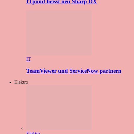
ITpoint heisst neu Sharp DX
IT
TeamViewer und ServiceNow partnern
Elektro
Elektro