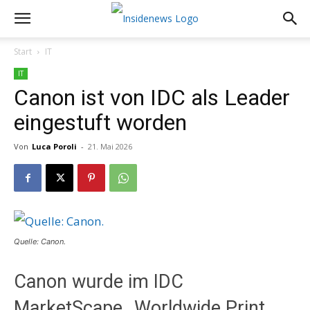
Start
IT
IT
Canon ist von IDC als Leader
eingestuft worden
Von
Luca Poroli
-
21. Mai 2026
Quelle: Canon.
Canon wurde im IDC
MarketScape „Worldwide Print