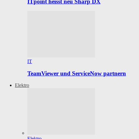
ITpoint heisst neu Sharp DX
IT
TeamViewer und ServiceNow partnern
Elektro
Elektro