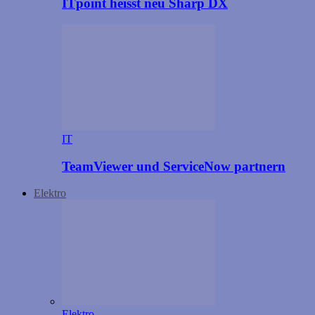
ITpoint heisst neu Sharp DX
IT
TeamViewer und ServiceNow partnern
Elektro
Elektro