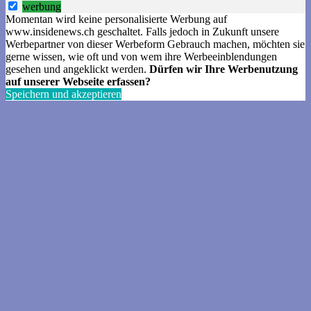
werbung
Momentan wird keine personalisierte Werbung auf
www.insidenews.ch geschaltet. Falls jedoch in Zukunft unsere
Werbepartner von dieser Werbeform Gebrauch machen, möchten sie
gerne wissen, wie oft und von wem ihre Werbeeinblendungen
gesehen und angeklickt werden.
Dürfen wir Ihre Werbenutzung
auf unserer Webseite erfassen?
Speichern und akzeptieren