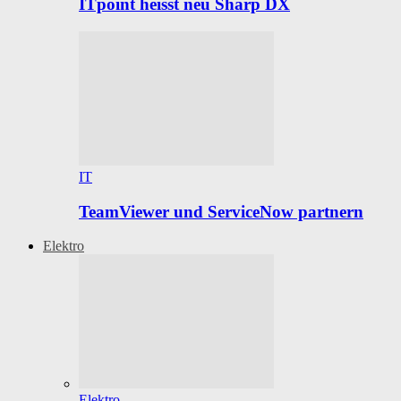
ITpoint heisst neu Sharp DX
IT
TeamViewer und ServiceNow partnern
Elektro
Elektro