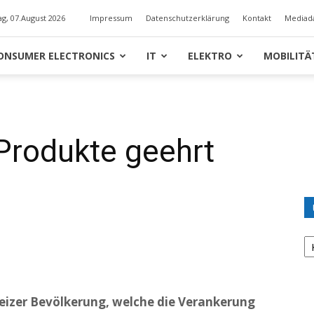
ag, 07.August 2026
Impressum
Datenschutzerklärung
Kontakt
Mediad
ONSUMER ELECTRONICS
IT
ELEKTRO
MOBILITÄ
Produkte geehrt
U
K
izer Bevölkerung, welche die Verankerung