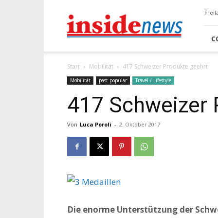
Insidenews
Freit
C
Start
Mobilität
417 Schweizer Produkte geehrt
Mobilität
past-popular
Travel / Lifestyle
417 Schweizer 
Von
Luca Poroli
-
2. Oktober 2017
Die enorme Unterstützung der Schwe