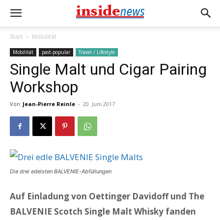
Start
Mobilität
Mobilität
past-popular
Travel / Lifestyle
Single Malt und Cigar Pairing
Workshop
Von
Jean-Pierre Reinle
-
20. Juni 2017
Die drei edelsten BALVENIE-Abfüllungen
Auf Einladung von Oettinger Davidoff und The
BALVENIE Scotch Single Malt Whisky fanden