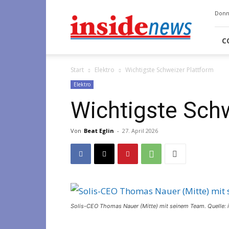
Insidenews
Donn
C
Start
Elektro
Wichtigste Schweizer Plattform
Elektro
Wichtigste Schw
Von
Beat Eglin
-
27. April 2026
Solis-CEO Thomas Nauer (Mitte) mit seinem Team. Quelle: 