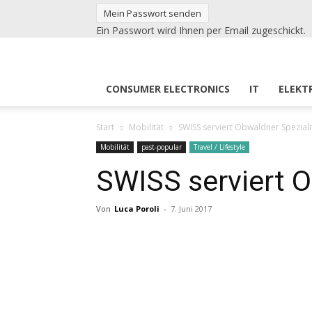
Ein Passwort wird Ihnen per Email zugeschickt.
CONSUMER ELECTRONICS
IT
ELEKT
Start
Mobilität
SWISS serviert Obwaldner Speziali
Mobilität
past-popular
Travel / Lifestyle
SWISS serviert O
Von
Luca Poroli
-
7. Juni 2017