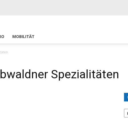
RO
MOBILITÄT
täten
bwaldner Spezialitäten
U
K