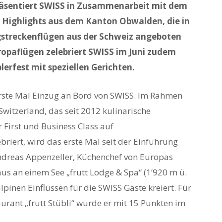
räsentiert SWISS in Zusammenarbeit mit dem
e Highlights aus dem Kanton Obwalden, die in
ngstreckenflügen aus der Schweiz angeboten
uropaflügen zelebriert SWISS im Juni zudem
erfest mit speziellen Gerichten.
rste Mal Einzug an Bord von SWISS. Im Rahmen
Switzerland, das seit 2012 kulinarische
 First und Business Class auf
briert, wird das erste Mal seit der Einführung
ndreas Appenzeller, Küchenchef von Europas
s an einem See „frutt Lodge & Spa“ (1’920 m ü.
lpinen Einflüssen für die SWISS Gäste kreiert. Für
urant „frutt Stübli“ wurde er mit 15 Punkten im