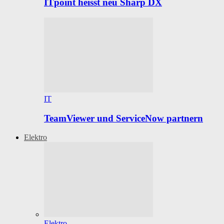
ITpoint heisst neu Sharp DX
IT
TeamViewer und ServiceNow partnern
Elektro
Elektro